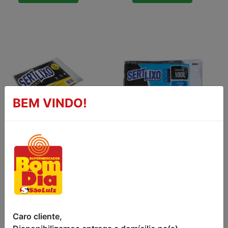
BEM VINDO!
SACO PARA LIXO
SACO PARA LIXO
SERT LIXO DE
DE 100L SERT
15L PACOTE
LIXO 5UN
COM 20UN
R$6,79
R$6,79
Caro cliente,