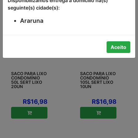
Disponibilizamos entrega a domícilio na(s)
seguinte(s) cidade(s):
Araruna
Aceito
SACO PARA LIXO
SACO PARA LIXO
CONDOMÍNIO
CONDOMÍNIO
50L SERT LIXO
105L SERT LIXO
20UN
10UN
R$16,98
R$16,98