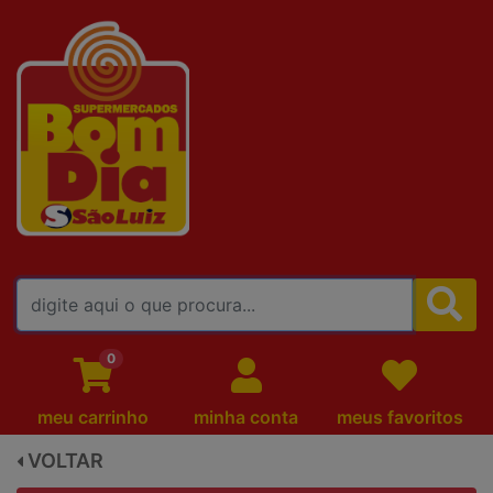
FALE CONOSCO
0
meu carrinho
minha conta
meus favoritos
VOLTAR