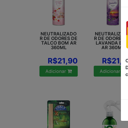
NEUTRALIZADO
NEUTRALIZAD
R DE ODORES DE
R DE ODORES 
TALCO BOM AR
LAVANDA BO
360ML
AR 360ML
R$21,90
R$21,9
C
D
Adicionar
Adicionar
c