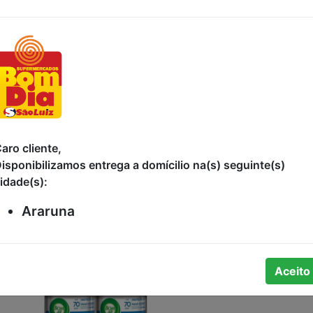
O
PURIFICADOR
ODORIZADOR
DE
ODORES JARDIM
AMBIENTE
M
DE PÊONIA BOM
TOQUE DE
AR 360ML
MACIEZ GLADE
269ML
Indisponível
0
R$21,90
aro cliente,
isponibilizamos entrega a domícilio na(s) seguinte(s)
Adicionar
idade(s):
Araruna
Aceito