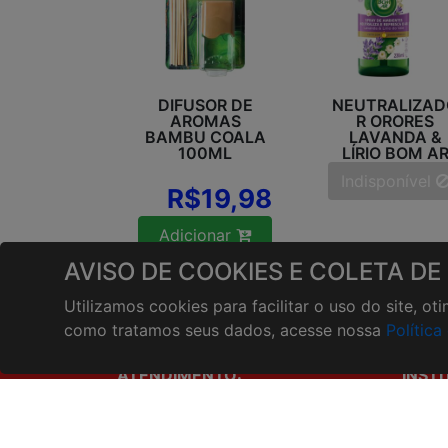
DIFUSOR DE
NEUTRALIZAD
AROMAS
R ORORES
BAMBU COALA
LAVANDA &
100ML
LÍRIO BOM A
236ML
Indisponível
R$19,98
Adicionar
AVISO DE COOKIES E COLETA DE
Utilizamos cookies para facilitar o uso do site, o
como tratamos seus dados, acesse nossa
Política
ATENDIMENTO:
INST
Onde e
(44)3562-1585
Horári
(44)99131-2825