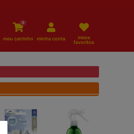
0
meus
meu carrinho
minha conta
favoritos