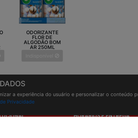
O
ODORIZANTE
FLOR DE
ALGODÃO BOM
R
AR 250ML
Indisponível
 DADOS
timizar a experiência do usuário e personalizar o conteúdo 
 de Privacidade
ITUCIONAL
HORÁRIOS E ENTREGA
stamos
Formas de Pagamento
os de atendimento
Horários de Entrega