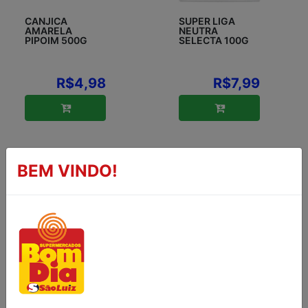
CANJICA
SUPER LIGA
AMARELA
NEUTRA
PIPOIM 500G
SELECTA 100G
R$4,98
R$7,99
BEM VINDO!
SAGU ZAELI
COCO RALADO