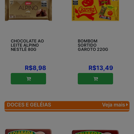
CHOCOLATE AO
BOMBOM
LEITE ALPINO
SORTIDO
NESTLÉ 80G
GAROTO 220G
R$8,98
R$13,49
DOCES E GELÉIAS
Veja mais