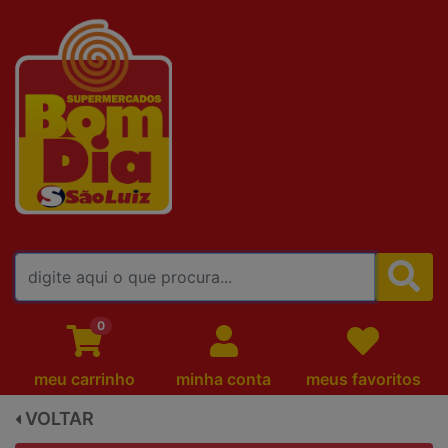
FALE CONOSCO
0
meu carrinho
minha conta
meus favoritos
VOLTAR